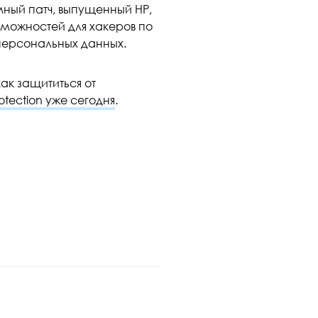
мный патч, выпущенный HP,
зможностей для хакеров по
персональных данных.
ак защититься от
tection уже сегодня
.