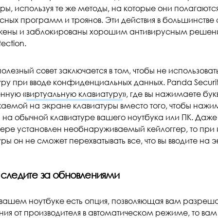
еры, используя те же методы, на которые они полагают
ных программ и троянов. Эти действия в большинстве 
ены и заблокированы хорошим антивирусным решен
ection.
олезный совет заключается в том, чтобы не использова
уру при вводе конфиденциальных данных. Panda Securi
нную «
виртуальную клавиатуру
», где вы нажимаете бук
аемой на экране клавиатуры вместо того, чтобы нажи
 на обычной клавиатуре вашего ноутбука или ПК. Даж
ере установлен необнаруживаемый кейлоггер, то при 
ры он не сможет перехватывать все, что вы вводите на 
 следите за обновлениями
 вашем ноутбуке есть опция, позволяющая вам разреша
ния от производителя в автоматическом режиме, то вам