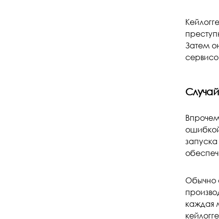
Кейлогг
преступ
Затем о
сервисо
Случай
Впрочем,
ошибкой
запуска
обеспеч
Обычно 
произво
каждая 
кейлогге