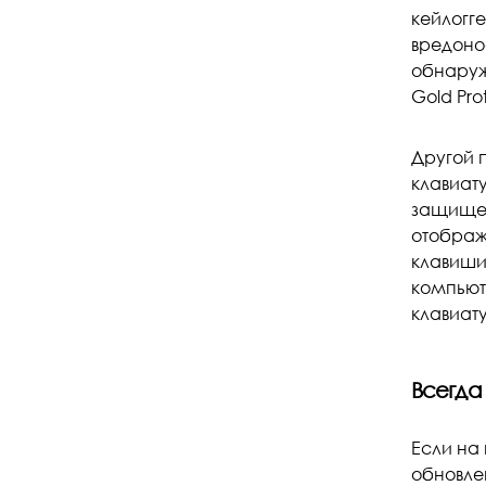
кейлогг
вредонос
обнаруж
Gold Prot
Другой п
клавиат
защище
отображ
клавиши
компьют
клавиату
Всегда
Если на
обновле