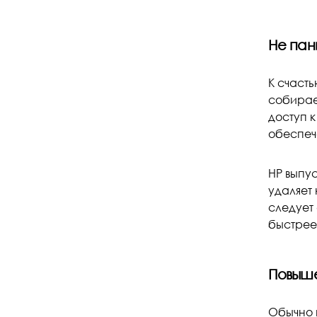
Не пан
К счаст
собирае
доступ 
обеспеч
HP выпу
удаляет
следует 
быстрее
Повыше
Обычно 