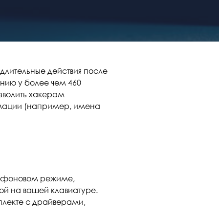
лительные действия после
анию у более чем 460
озволить хакерам
мации (например, имена
 в фоновом режиме,
й на вашей клавиатуре.
мплекте с драйверами,