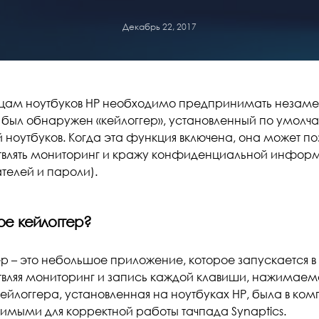
Декабрь 22, 2017
цам ноутбуков HP необходимо предпринимать незамед
к был обнаружен «кейлоггер», установленный по умолч
 ноутбуков. Когда эта функция включена, она может п
влять мониторинг и кражу конфиденциальной инфор
телей и пароли).
ое кейлоггер?
ер – это небольшое приложение, которое запускается
вляя мониторинг и запись каждой клавиши, нажимаемо
ейлоггера, установленная на ноутбуках HP, была в ко
имыми для корректной работы тачпада Synaptics.