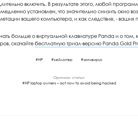
лительно включить. В результате этого, любой програм
медленно установлен, что значительно снизить окно во
етации вашего компьютера, и как следствие, - ваших 
нать больше о виртуальной клавиатуре Panda и о том, к
ров, скачайте
бесплатную триал-версию Panda Gold Pro
HP
кейлоггер
антивирус
Оригинал статьи:
HP laptop owners – act now to avoid being hacked