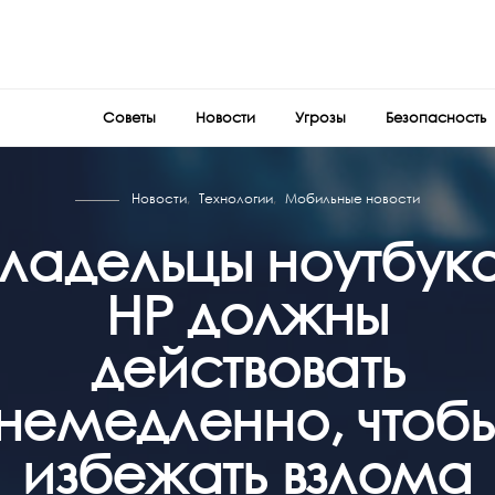
Советы
Новости
Угрозы
Безопасность
Новости
Технологии
Мобильные новости
ладельцы ноутбук
HP должны
действовать
немедленно, чтоб
избежать взлома