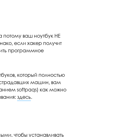
а потому ваш ноутбук НЕ
ко, если хакер получит
чить программное
тбуков, который полностью
пострадавших машин, вам
ванием softpaqs) как можно
ивания:
здесь
.
ми, чтобы устанавливать