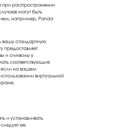
ся при распространении
случаев могут быть
ием, например, Panda
ть вашу стандартную
ty предоставляет
вы и символы у
мать соответствующие
е если на вашем
использовании виртуальной
экране.
ть и устанавливать
 следует ее