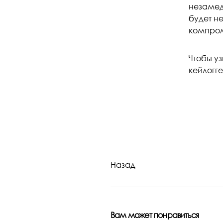
незамед
будет не
компром
Чтобы уз
кейлогге
Назад
Вам может понравиться