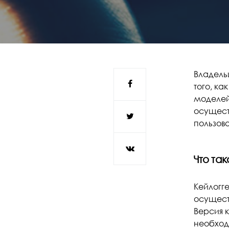
Владель
того, ка
моделей
осущест
пользова
Что так
Кейлогг
осущест
Версия к
необход