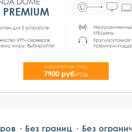
NDA DOME
 PREMIUM
Неограниченны
упен для 5 устройств
МБ/день
ество VPN-серверов
Круглосуточная 
сему миру. Выбирайте!
премиум-подд
ЛИЦЕНЗИЯ НА 1 ГОД
7900 руб
/ГОД
еров
Без границ
Без ограни