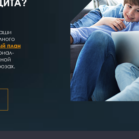
ЩИТА?
Ваши
много
й план
риал-
лной
озах.