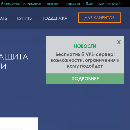
бесплатный антивирус
скачать
корзина
блог
мой аккаунт
ДЛЯ КЛИЕНТОВ
АТЬ
КУПИТЬ
ПОДДЕРЖКА
x
А
НОВОСТИ
Бесплатный VPS-сервер:
ЗАЩИТА
возможности, ограничения и
ТИ
кому подойдет
ПОДРОБНЕЕ