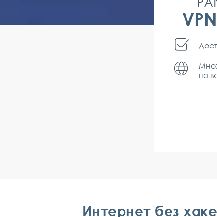
PA
VPN
Дост
Множ
по в
Интернет без хак