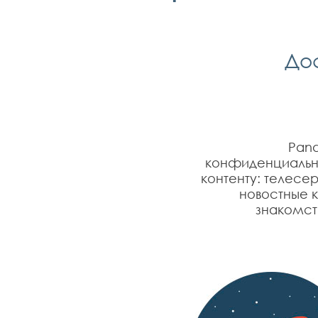
Дос
Pand
конфиденциально
контенту: телесе
новостные к
знакомств