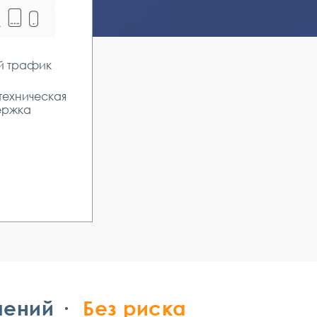
й трафик
техническая
ержка
чений
Без риска
_