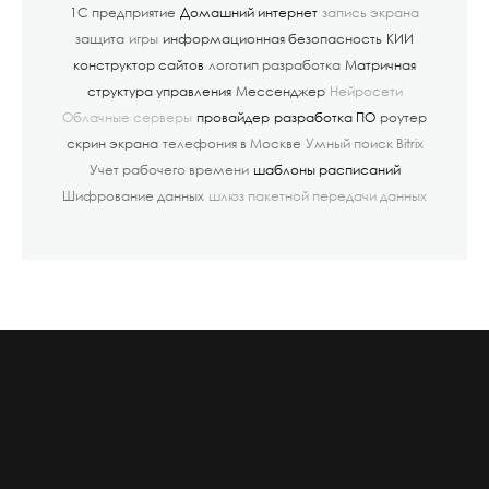
1С предприятие
Домашний интернет
запись экрана
защита
игры
информационная безопасность
КИИ
конструктор сайтов
логотип разработка
Матричная
структура управления
Мессенджер
Нейросети
Облачные серверы
провайдер
разработка ПО
роутер
скрин экрана
телефония в Москве
Умный поиск Bitrix
Учет рабочего времени
шаблоны расписаний
Шифрование данных
шлюз пакетной передачи данных