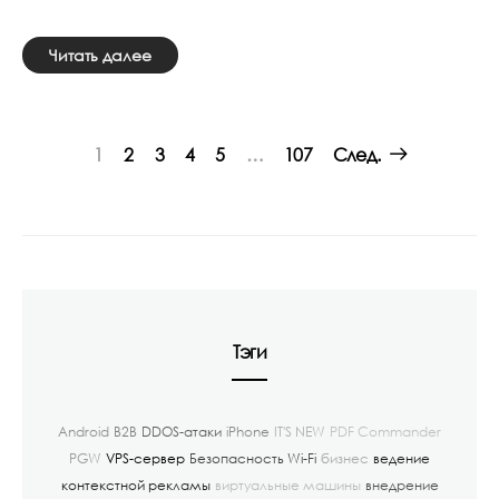
Читать далее
Posts
1
2
3
4
5
…
107
След.
navigation
Тэги
Android
B2B
DDOS-атаки
iPhone
IT'S NEW
PDF Commander
PGW
VPS-сервер
Безопасность Wi-Fi
бизнес
ведение
контекстной рекламы
виртуальные машины
внедрение