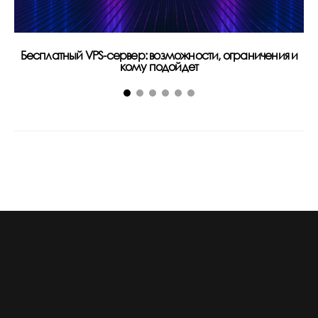
Бесплатный VPS-сервер: возможности, ограничения и
Р
кому подойдет