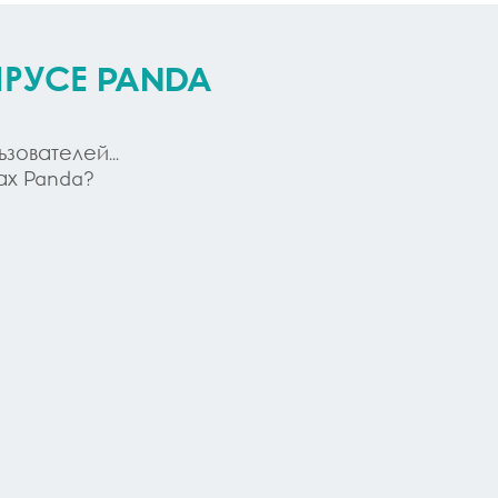
ИРУСЕ PANDA
ователей...
ах Panda?