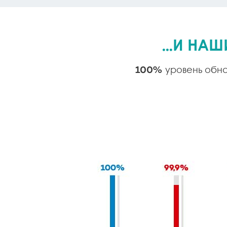
...И НА
100%
уровень обна