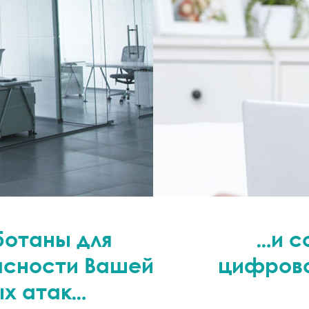
ботаны для
…и с
асности Вашей
цифрово
ых атак…