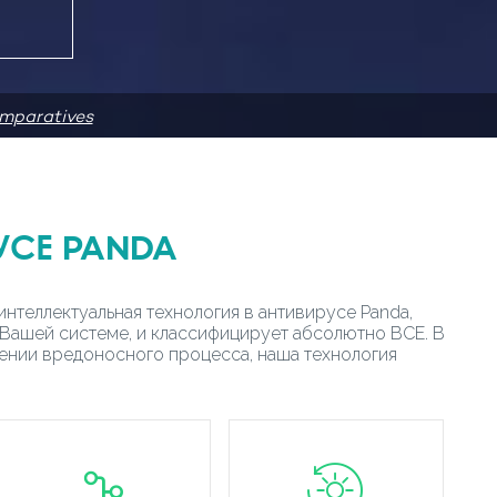
mparatives
УСЕ PANDA
нтеллектуальная технология в антивирусе Panda,
 Вашей системе, и классифицирует абсолютно ВСЕ. В
ении вредоносного процесса, наша технология