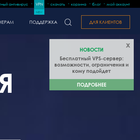
тный антивирус
VPN
скачать
корзина
блог
мой аккаунт
NEW
НЕРАМ
ПОДДЕРЖКА
ДЛЯ КЛИЕНТОВ
x
НОВОСТИ
Бесплатный VPS-сервер:
возможности, ограничения и
Я
кому подойдет
ПОДРОБНЕЕ