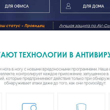
ДЛЯ ОФИСА
ДЛЯ ДОМА
аш статус - Провидец
Лучшая защита по AV-Co
ТАЮТ ТЕХНОЛОГИИ В АНТИВИР
и нога в ногу с новыми вредоносными программами. Наша и
еллекте, контролирует каждое приложение, запущенное в
ий, которые предпринимают действия только при обнаруж
обнаруживает атаки даже до того, как они произойдут.