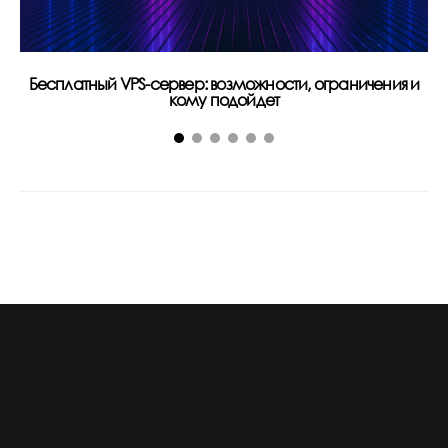
Бесплатный VPS-сервер: возможности, ограничения и
За
кому подойдет