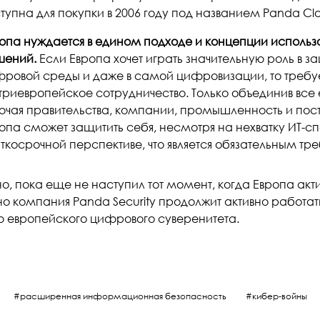
тупна для покупки в 2006 году под названием Panda Clou
опа нуждается в едином подходе и концепции использ
шений.
Если Европа хочет играть значительную роль в з
ровой среды и даже в самой цифровизации, то треб
триевропейское сотрудничество. Только объединив все
ючая правительства, компании, промышленность и пост
опа сможет защитить себя, несмотря на нехватку ИТ-с
ткосрочной перспективе, что является обязательным т
о, пока еще не наступил тот момент, когда Европа акт
 но компания Panda Security продолжит активно работа
ю европейского цифрового суверенитета.
расширенная информационная безопасность
кибер-войны