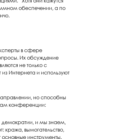
ями. “Хотя они кажутся
аммном обеспечении, а по
нчо.
ксперты в сфере
опросы. Их обсуждение
ляются не только с
 из Интернета и используют
 направлении, но способны
огам конференции:
 демократии, и мы знаем,
т: кража, вымогательство,
т основные инструменты.