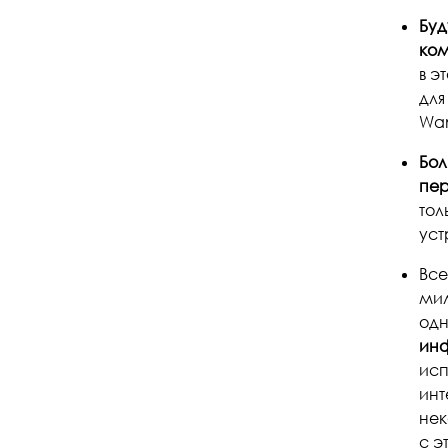
Буд
ко
в э
для
Wan
Бол
пер
тол
уст
Все
мил
одн
инф
исп
инт
нек
с э