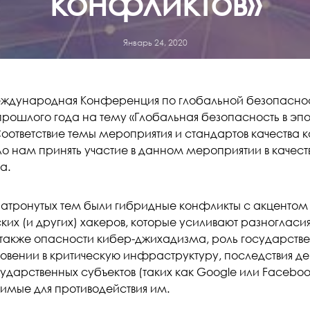
конфликтов»
Январь 24, 2020
еждународная Конференция по глобальной безопаснос
прошлого года на тему «Глобальная безопасность в эпо
Соответствие темы мероприятия и стандартов качества 
о нам принять участие в данном мероприятии в качест
а.
 затронутых тем были гибридные конфликты с акцентом 
их (и других) хакеров, которые усиливают разногласи
 также опасности кибер-джихадизма, роль государстве
овении в критическую инфраструктуру, последствия де
ударственных субъектов (таких как Google или Faceboo
имые для противодействия им.