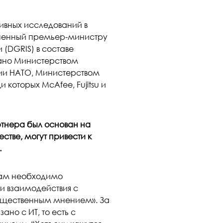
ивных исследований в
иненный премьер-министру
(DGRIS) в составе
ано Министерством
ии НАТО, Министерством
оторых McAfee, Fujitsu и
артнера был основан на
стве, могут привести к
.
«нам необходимо
и взаимодействия с
бщественным мнением». За
ано с ИТ, то есть с