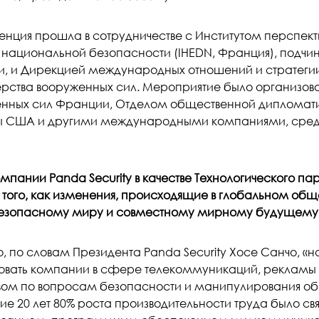
нция прошла в сотрудничестве с Институтом перспект
 национальной безопасности (IHEDN, Франция), подч
, и Дирекцией международных отношений и стратегии 
рства вооруженных сил. Мероприятие было организов
нных сил Франции, Отделом общественной дипломат
 США и другими международными компаниями, среди к
мпании Panda Security в качестве Технологического п
того, как изменения, происходящие в глобальном обще
езопасному миру и совместному мирному будущему
го, по словам Президента Panda Security Хосе Санчо, 
овать компании в сфере телекоммуникаций, рекламы 
ом по вопросам безопасности и манипулирования о
е 20 лет 80% роста производительности труда было связ