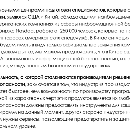
овными центрами подготовки специалистов, которые 
ки, являются США
и Китай, обладающими наибольшими
риканских компаниях из сферы информационной бе
бирже Nasdaq, работают 250 000 человек, которые на 
 интересах американских спецслужб. В Китае ситуация
будем иметь в виду только официальные заявления ко
довом рынке, мы можем предположить, что в Китае е
, занимаются информационной безопасностью, и в 
ниц между частным бизнесом и государством.
льность, с которой сталкиваются производители реш
опасности
, заключается в том, что индустрия произво
тет быстрее, чем возможности по производству прогр
ой из характерных черт этих продуктов является их гло
опасности должны предоставлять инструменты для защ
грамм на данный момент. Другая сторона индустрии –
 нужны сервисы, позволяющие предотвратить и защитит
альном уровне.