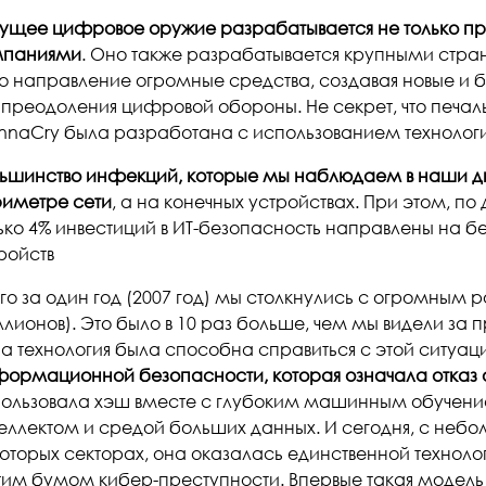
ущее цифровое оружие разрабатывается не только п
мпаниями
. Оно также разрабатывается крупными стра
то направление огромные средства, создавая новые и 
 преодоления цифровой обороны. Не секрет, что печал
naCry была разработана с использованием технологи
ьшинство инфекций, которые мы наблюдаем в наши дн
иметре сети
, а на конечных устройствах. При этом, п
ько 4% инвестиций в ИТ-безопасность направлены на б
ройств
го за один год (2007 год) мы столкнулись с огромным р
лионов). Это было в 10 раз больше, чем мы видели за п
а технология была способна справиться с этой ситуац
ормационной безопасности, которая означала отказ о
ользовала хэш вместе с глубоким машинным обучени
еллектом и средой больших данных. И сегодня, с неб
оторых секторах, она оказалась единственной техноло
тим бумом кибер-преступности. Впервые такая модель