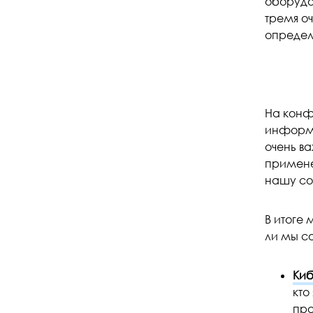
оборудо
тремя о
определ
На конф
информа
очень ва
примене
нашу со
В итоге
ли мы с
Киб
кто
про