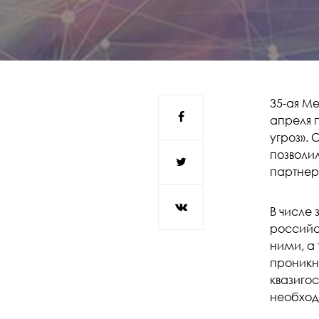
35-ая М
апреля 
угроз». 
позволил
партнер
В числе
российск
ними, а
проникн
квазигос
необход