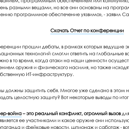
ванием, программным обеспечением или коммуникаци
чень разными вещами, но все они основаны на прогр
ению программное обеспечение уязвимо», - заявил Са
Скачать Отчет по конференции
еренции прошли дебаты, в рамках которых ведущие э
ционных технологий смогли ответить на глобальные в
жно в то время, когда атаки на наши ценности осуществ
нием оружия и физического насилия, но также исходят
бственную ИТ-инфраструктуру.
 мы должны защитить себя. Многое уже сделано в этом
оздать целостную защиту? Вот некоторые выводы по ит
ер-война
– это реальный конфликт, огромный вызов
для
 является ее участниками и какое оружие они использую
паганда и фейковые новости, шпионаж и саботаж - во