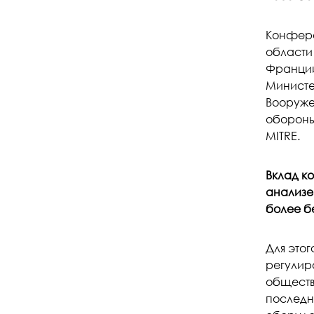
Конфере
области
Франции
Министе
Вооруже
обороны
MITRE.
Вклад ко
анализе 
более б
Для это
регулир
обществ
последни