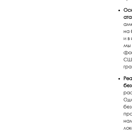
Осн
ата
аме
на 
и в
мы 
фон
США
гра
Реа
без
рас
Одн
без
про
нам
лок