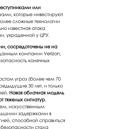
реступниками или
нами, которые инвестируют
более сложные технологии
ьно известная атака
и, украденной у ЦРУ.
и, сосредоточены не на
о данным компании Verizon,
езопасность конечных
остом угроз (более чем 70
редыдущие 30 лет, и только
ией.
Новая облачная модель
т тяжелых сигнатур
,
ем, искусственным
ольшими задержками в
гией, способной справиться
 безопасности стала