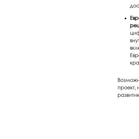
дос
Евр
ре
циф
вну
вкл
Евр
кра
Возможн
проект,
развити