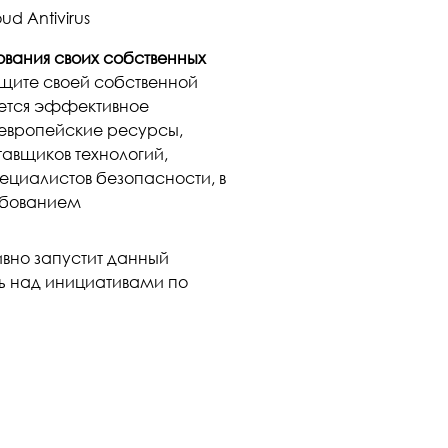
d Antivirus
ования своих собственных
ащите своей собственной
уется эффективное
 европейские ресурсы,
авщиков технологий,
пециалистов безопасности, в
ребованием
ивно запустит данный
ть над инициативами по