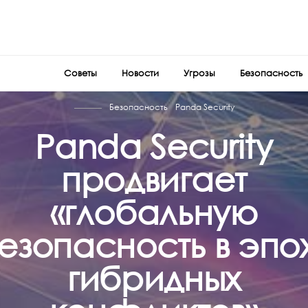
Советы
Новости
Угрозы
Безопасность
Безопасность
Panda Security
Panda Security
продвигает
«глобальную
езопасность в эпо
гибридных