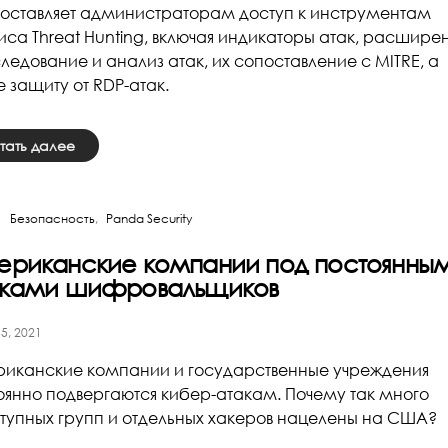
оставляет администраторам доступ к инструментам
иса Threat Hunting, включая индикаторы атак, расшире
ледование и анализ атак, их сопоставление с MITRE, а
е защиту от RDP-атак.
тать далее
Безопасность
Panda Security
ериканские компании под постоянны
аками шифровальщиков
5, 2021
иканские компании и государственные учреждения
оянно подвергаются кибер-атакам. Почему так много
тупных групп и отдельных хакеров нацелены на США?