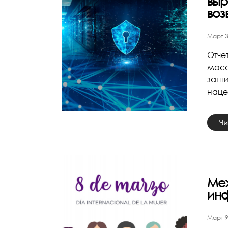
выр
во
Март 3
Отче
масс
заши
наце
Чи
Меж
ин
Март 9