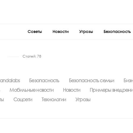
Советы
Новости
Угрозы
Безопасность
Статей:
78
andalabs
Безопасность
Безопасность семьи
Биз
ь
Мобильные новости
Новости
Примеры внедрени
ты
Соцсети
Технологии
Угрозы