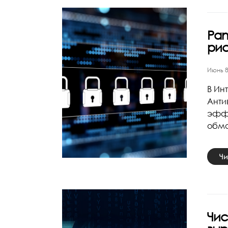
Pan
рис
Июнь 8
В Ин
Анти
эффе
обма
Чи
Чис