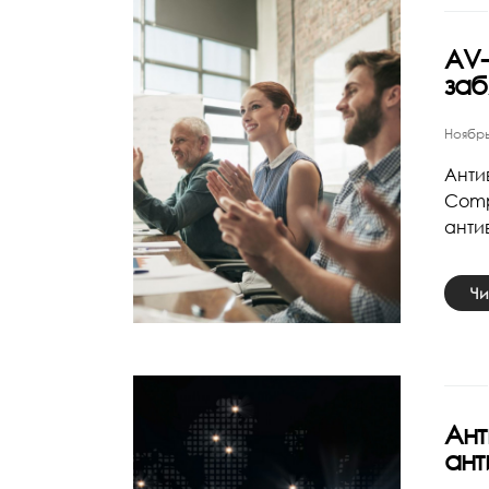
AV-
заб
Ноябрь
Анти
Compa
анти
Чи
Ант
ант