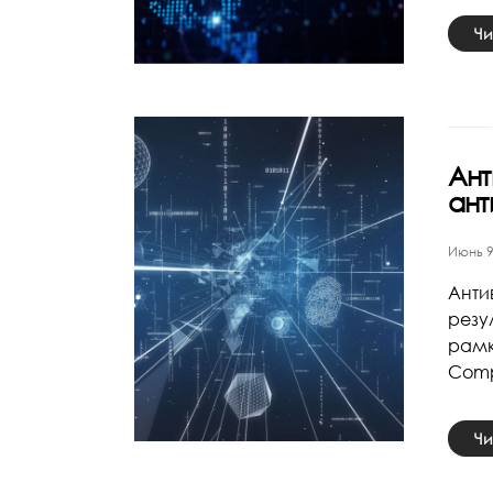
Чи
Ант
ант
Июнь 9
Анти
резу
рамк
Comp
Чи