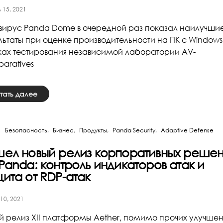
 15, 2021
вирус Panda Dome в очередной раз показал наилучши
льтаты при оценке производительности на ПК с Windows 
ах тестирования независимой лаборатории AV-
aratives
тать далее
Безопасность
Бизнес
Продукты
Panda Security
Adaptive Defense
ел новый релиз корпоративных реше
Panda: контроль индикаторов атак и
ита от RDP-атак
 10, 2021
й релиз XII платформы Aether, помимо прочих улучшен