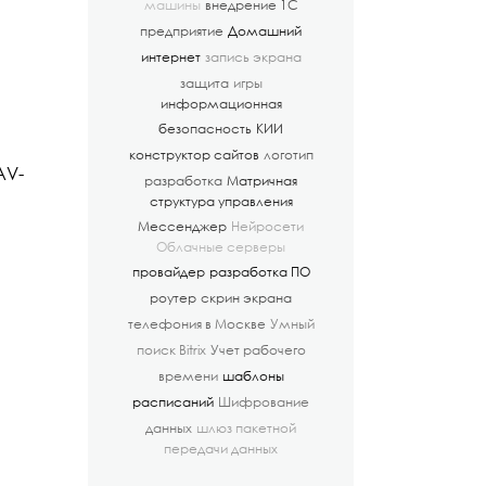
машины
внедрение 1С
предприятие
Домашний
интернет
запись экрана
защита
игры
информационная
безопасность
КИИ
конструктор сайтов
логотип
AV-
разработка
Матричная
структура управления
Мессенджер
Нейросети
Облачные серверы
провайдер
разработка ПО
роутер
скрин экрана
телефония в Москве
Умный
поиск Bitrix
Учет рабочего
времени
шаблоны
расписаний
Шифрование
данных
шлюз пакетной
передачи данных