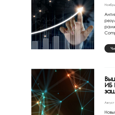
Ноябрь
Анти
резу
рамк
Comp
Чи
Выш
ИБ 
защ
Август
Новы