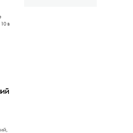
е
10 в
ний
ий,