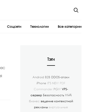
Соцсети
Технологии
Все категории
Тэги
нес
я
Android
B2B
DDOS-атаки
iPhone
IT'S NEW
PDF
Commander
PGW
VPS-
сервер
Безопасность Wi-Fi
бизнес
ведение контекстной
рекламы
виртуальные