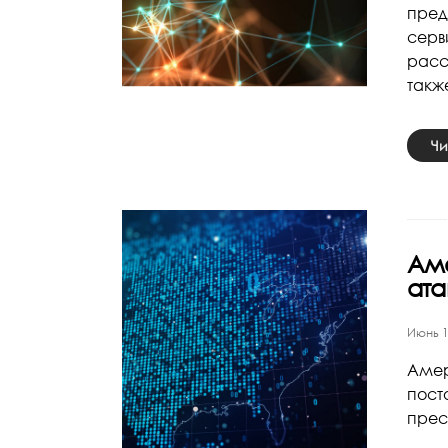
пред
серв
расс
такж
Чи
Ам
ат
Июнь 1
Амер
пост
прес