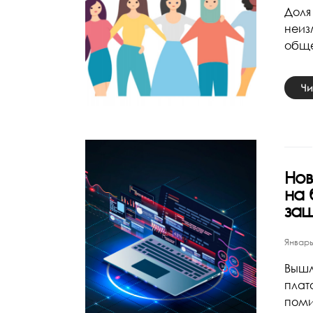
Доля
неиз
обще
Чи
Нов
на 
защ
Январь
Вышл
плат
поми