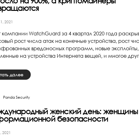
осло на 900%, а криптомайнеры
звращаются
1, 2021
т компании WatchGuard за 4 квартал 2020 года раскры
овый рост числа атак на конечные устройства, рост чи
фрованных вредоносных программ, новые эксплойты,
ленные на устройства Интернета вещей, и многое дру
тать далее
Panda Security
дународный женский день: женщины 
формационной безопасности
, 2021