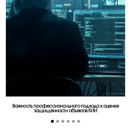
Важность профессионального подхода к оценке
Ра
защищенности объектов КИИ