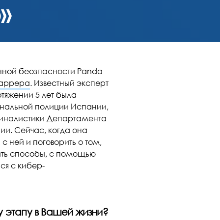
»
ной беозпасности Panda
Баррера
. Известный эксперт
тяжении 5 лет была
ональной полиции Испании,
иминалистики Департамента
и. Сейчас, когда она
с ней и поговорить о том,
ить способы, с помощью
ся с кибер-
му этапу в Вашей жизни?