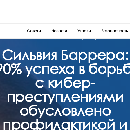
Советы
Новости
Угрозы
Безопасность
Новости
Panda Security
Интервью
Сильвия Баррера:
90% успеха в борь
с кибер-
преступлениями
обусловлено
профилактикой и