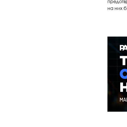
предотвр
на них б