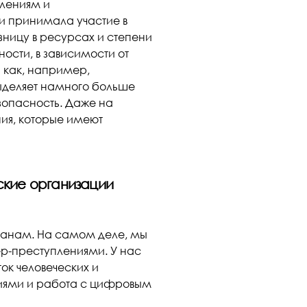
плениям и
и принимала участие в
зницу в ресурсах и степени
сти, в зависимости от
н как, например,
выделяет намного больше
зопасность. Даже на
ия, которые имеют
йские организации
транам. На самом деле, мы
р-преступлениями. У нас
ток человеческих и
ниями и работа с цифровым