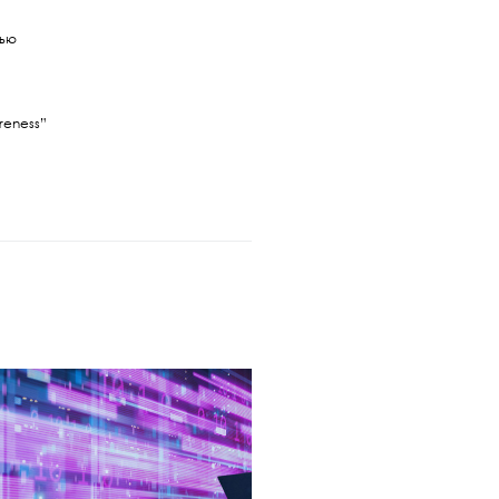
вью
areness”