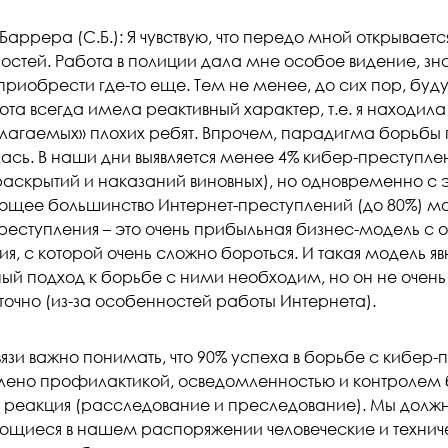
Баррера (С.Б.): Я чувствую, что передо мной открывае
стей. Работа в полиции дала мне особое видение, знан
приобрести где-то еще. Тем не менее, до сих пор, буд
та всегда имела реактивный характер, т.е. я находил
лагаемых» плохих ребят. Впрочем, парадигма борьбы 
ась. В наши дни выявляется менее 4% кибер-преступлен
раскрытий и наказаний виновных), но одновременно с э
ющее большинство Интернет-преступлений (до 80%) м
реступления – это очень прибыльная бизнес-модель с 
я, с которой очень сложно бороться. И такая модель я
ный подход к борьбе с ними необходим, но он не очень
точно (из-за особенностей работы Интернета).
вязи важно понимать, что 90% успеха в борьбе с кибер
лено профилактикой, осведомленностью и контролем б
о реакция (расследование и преследование). Мы должн
ющиеся в нашем распоряжении человеческие и технич