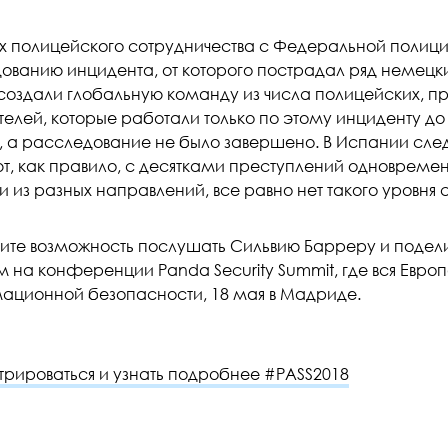
х полицейского сотрудничества с Федеральной полиц
ванию инцидента, от которого пострадал ряд немецких
 создали глобальную команду из числа полицейских, пр
елей, которые работали только по этому инциденту до 
, а расследование не было завершено. В Испании сле
т, как правило, с десятками преступлений одновременн
 из разных направлений, все равно нет такого уровня
тите возможность послушать Сильвию Барреру и подел
 на конференции Panda Security Summit, где вся Евро
ционной безопасности, 18 мая в Мадриде.
трироваться и узнать подробнее #PASS2018