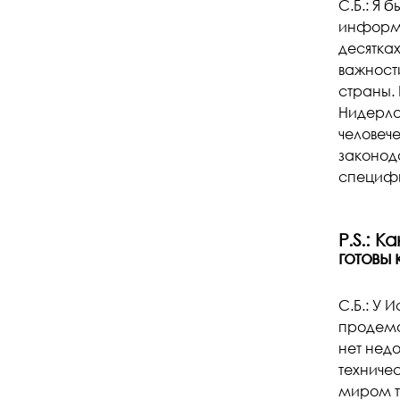
С.Б.: Я
информа
десятках
важност
страны. 
Нидерла
человеч
законод
специфи
P.S.: 
готовы
С.Б.: У
продемо
нет недо
техниче
миром т