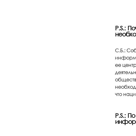
P.S.: П
необх
С.Б.: Со
информа
ее цент
деятель
обществ
необход
что нац
P.S.: 
инфор