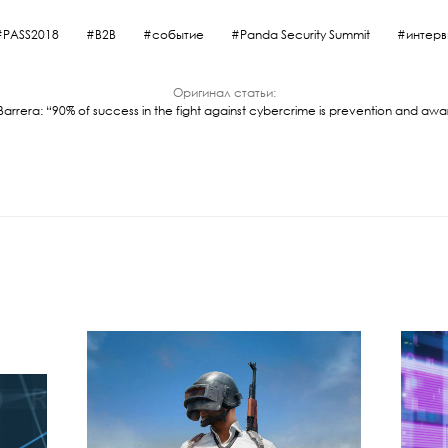
#PASS2018
B2B
событие
Panda Security Summit
интер
Оригинал статьи:
a Barrera: “90% of success in the fight against cybercrime is prevention and aw