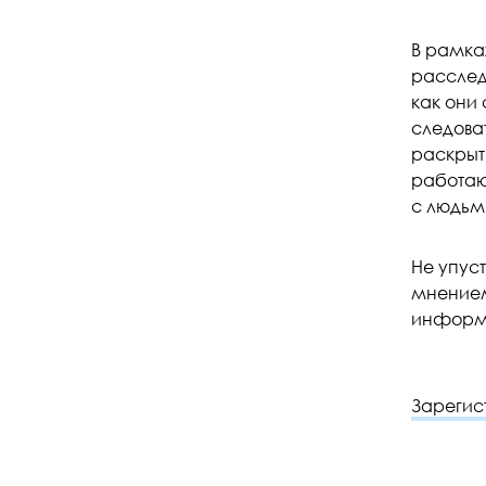
В рамка
расследо
как они
следоват
раскрыт
работаю
с людьми
Не упус
мнением
информа
Зарегис