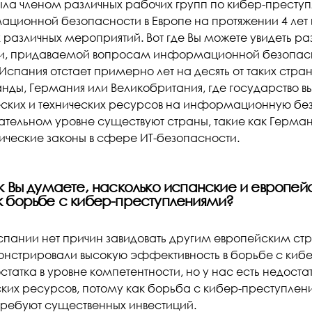
 была членом различных рабочих групп по кибер-престу
ционной безопасности в Европе на протяжении 4 лет 
 различных мероприятий. Вот где Вы можете увидеть ра
и, придаваемой вопросам информационной безопасно
Испания отстает примерно лет на десять от таких стра
нды, Германия или Великобритания, где государство 
еских и технических ресурсов на информационную бе
ательном уровне существуют страны, такие как Герман
ческие законы в сфере ИТ-безопасности.
Как Вы думаете, насколько испанские и европе
 к борьбе с кибер-преступлениями?
 Испании нет причин завидовать другим европейским с
нстрировали высокую эффективность в борьбе с кибе
статка в уровне компетентности, но у нас есть недоста
ских ресурсов, потому как борьба с кибер-преступле
ребуют существенных инвестиций.