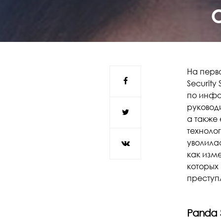
На перв
Security 
по инфо
руковод
а также
техноло
уволилас
как изм
которых
преступ
Panda S