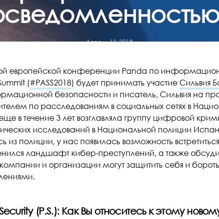
осведомленностью
Апрель 12, 2018
ой европейской конференции Panda по информацион
Summit (
#PASS2018
) будет принимать участие
Сильвия 
рмационной безопасности и писатель, Сильвия на про
ителем по расследованиям в социальных сетях в Наци
 еще в течение 3 лет возглавляла группу цифровой кр
гических исследований в Национальной полиции Испани
ь из полиции, у нас появилась возможность встретиться 
енился ландшафт кибер-преступлений, а также обсуд
 компании и организации могут защитить себя и бороть
лениями.
ecurity (P.S.): Как Вы относитесь к этому ново