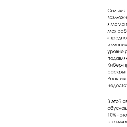
Сильвия 
возможно
я могла 
моя рабо
«предпо
изменил
уровне 
подавля
Кибер-п
раскрыти
Реактив
недоста
В этой с
обуслов
10% - эт
все име