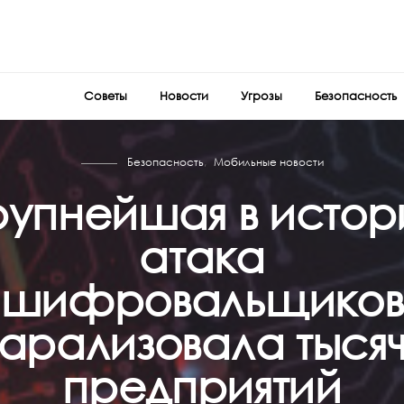
Советы
Новости
Угрозы
Безопасность
Безопасность
Мобильные новости
рупнейшая в истор
атака
шифровальщиков
арализовала тыся
предприятий