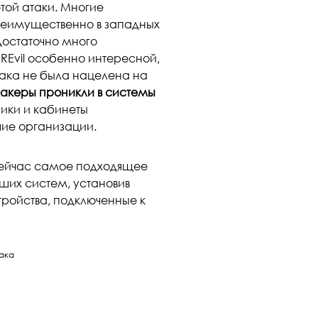
той атаки. Многие
реимущественно в западных
достаточно много
 REvil особенно интересной,
атака не была нацелена на
хакеры проникли в системы
ники и кабинеты
шие организации.
 сейчас самое подходящее
ших систем, установив
тройства, подключенные к
ака