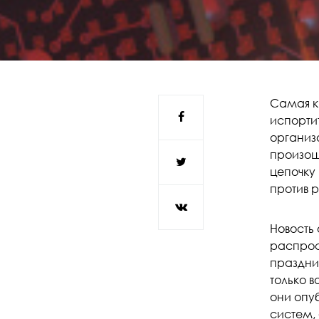
Самая к
испорти
организ
произош
цепочку
против р
Новость 
распрос
праздни
только в
они опу
систем,