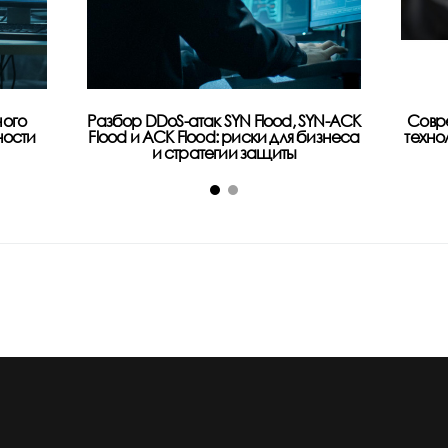
ого
Разбор DDoS-атак SYN Flood, SYN-ACK
Совр
ности
Flood и ACK Flood: риски для бизнеса
техно
и стратегии защиты