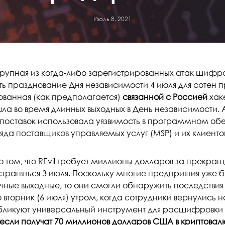
Июль 8, 2021
рупная из когда-либо зарегистрированных атак шифр
ть празднование Дня независимости 4 июля для сотен п
ованная (как предполагается)
связанной с Россией
хак
ла во время длинных выходных в День независимости
 поставок использовала уязвимость в программном об
яда поставщиков управляемых услуг (MSP) и их клиенто
о том, что REvil требует миллионы долларов за прекра
траняться 3 июля. Поскольку многие предприятия уже б
чные выходные, то они смогли обнаружить последстви
о вторник (6 июля) утром, когда сотрудники вернулись на 
бликуют универсальный инструмент для расшифровки
если получат 70 миллионов долларов США
в криптовал