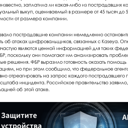
еизвестно, заплатила ли какая-либо из пострадавших 
уальный выкуп, оцениваемый в размере от 45 тысяч до
имости от размера компании.
звало пострадавшие компании немедленно остановить
ь об атаках шифровальщиков, связанных с Kaseya. О
зачастую являются ценной информацией для таких феде
ФБР, поскольку они помогают им анализировать пробл
ые решения. ФБР выразило готовность оказать помо
ациям, но при этом сообщило, что федеральное агентс
вно отреагировать на запрос каждого пострадавшего п
асштаба инцидента. Российское правительство заявило,
цией об этой атаке.