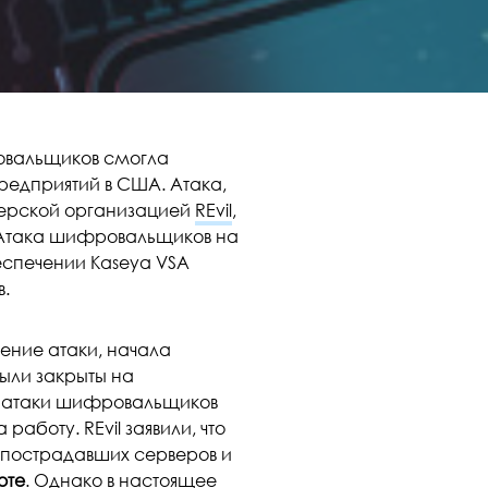
овальщиков смогла
редприятий в США. Атака,
ерской организацией
REvil
,
. Атака шифровальщиков на
еспечении Kaseya VSA
в.
щение атаки, начала
ыли закрыты на
я атаки шифровальщиков
работу. REvil заявили, что
 пострадавших серверов и
юте
. Однако в настоящее