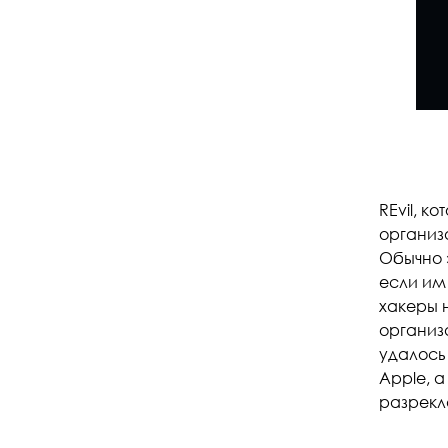
REvil, к
организ
Обычно 
если им 
хакеры н
организ
удалось
Apple, а
разрекл