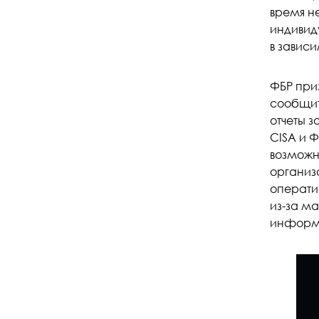
время н
индивид
в завис
ФБР при
сообщит
отчеты 
CISA и 
возможн
организ
операти
из-за м
информа