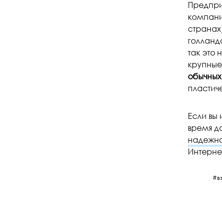
Предпри
компани
странах
голландс
так это 
крупные
обычных
пластич
Если вы
время д
надежно
Интерне
в