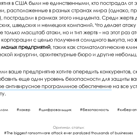
ятия в США были не единственными, кто пострадал от э
и, расположенные в разных странах мира (однако, п
), пострадали в рамках этого инцидента. Среди жертв 
ких, шведских и немецких компаний. Что делает атаку
не только масштаб атаки, но и тип жертв – на этот раз 
 корпорации с целью получения солидного выкупа, но
 малых предприятий
, таких как стоматологические кли
еской хирургии, архитектурные бюро и другие неболь
 или ваше предприятие хотите опередить конкурентов,
обавить еще один уровень безопасности для защиты ва
е антивирусное программное обеспечение
на все ус
ту.
злом
хакер
шифровальщик
безопасность
кибер-ат
Оригинал статьи:
The biggest ransomware attack ever paralyzed thousands of businesses