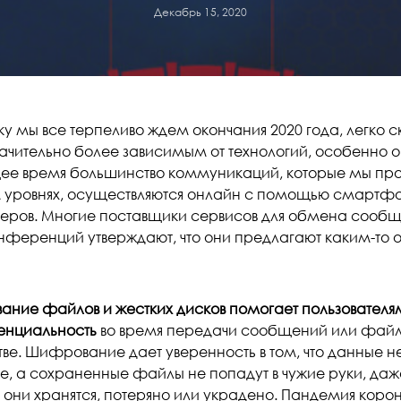
Декабрь 15, 2020
у мы все терпеливо ждем окончания 2020 года, легко ск
начительно более зависимым от технологий, особенно 
ее время большинство коммуникаций, которые мы про
 уровнях, осуществляются онлайн с помощью смартфо
еров. Многие поставщики сервисов для обмена сообщ
нференций утверждают, что они предлагают каким-т
ние файлов и жестких дисков помогает пользователям
нциальность
во время передачи сообщений или файло
ве. Шифрование дает уверенность в том, что данные н
е, а сохраненные файлы не попадут в чужие руки, даже
 они хранятся, потеряно или украдено. Пандемия коро