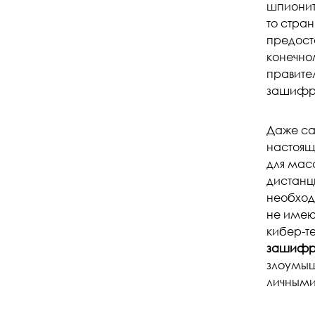
шпионит
то стран
предост
конечно
правите
зашифр
Даже сам
настоящ
для мас
дистанц
необход
не имею
кибер-т
зашифр
злоумыш
личными