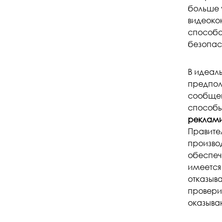
больше 
видеоко
способо
безопас
В идеал
предпол
сообщен
способы
реклами
Правите
производ
обеспеч
имеется
отказыв
провери
оказыва