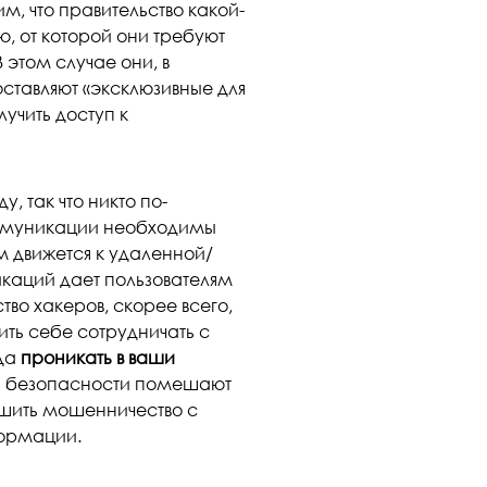
, что правительство какой-
, от которой они требуют
этом случае они, в
ставляют «эксклюзивные для
учить доступ к
, так что никто по-
ммуникации необходимы
 движется к удаленной/
каций дает пользователям
во хакеров, скорее всего,
ть себе сотрудничать с
гда
проникать в ваши
ни безопасности помешают
шить мошенничество с
ормации.