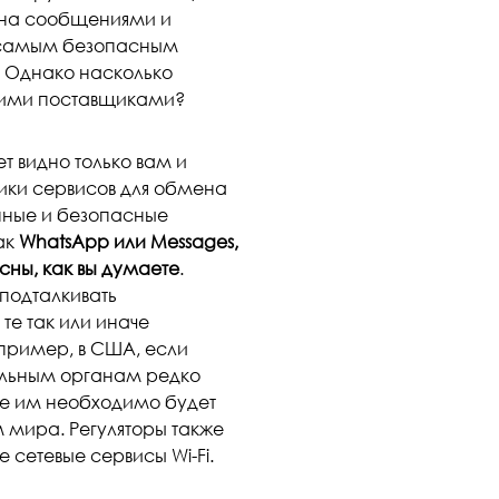
ена сообщениями и
и самым безопасным
. Однако насколько
ими поставщиками?
т видно только вам и
ики сервисов для обмена
нные и безопасные
ак
WhatsApp или Messages,
сны, как вы думаете
.
подталкивать
те так или иначе
ример, в США, если
ельным органам редко
рое им необходимо будет
 мира. Регуляторы также
сетевые сервисы Wi-Fi.