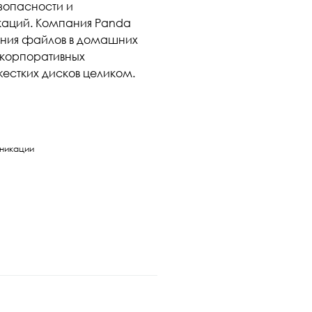
зопасности и
каций. Компания Panda
ания файлов в домашних
я корпоративных
естких дисков целиком.
никации