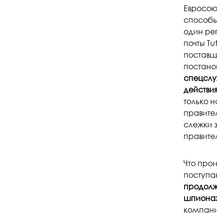
Евросою
способы
один ре
почты Tu
поставщ
постано
спецслуж
действи
только н
правител
слежки 
правител
Что про
поступа
продолж
шпиона
компани