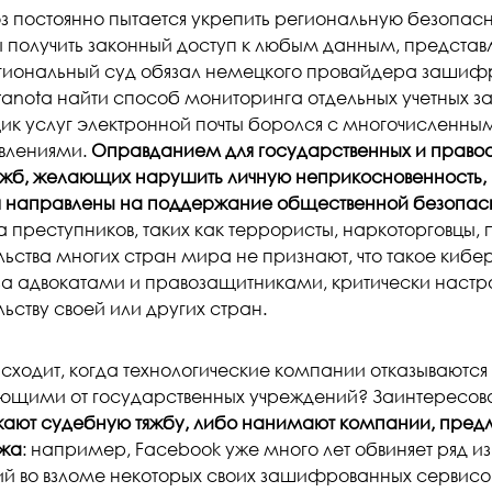
з постоянно пытается укрепить региональную безопасно
 получить законный доступ к любым данным, предста
гиональный суд обязал немецкого провайдера зашиф
tanota найти способ мониторинга отдельных учетных з
ик услуг электронной почты боролся с многочисленн
влениями.
Оправданием для государственных и правоо
б, желающих нарушить личную неприкосновенность, все
я направлены на поддержание общественной безопас
а преступников, таких как террористы, наркоторговцы,
ьства многих стран мира не признают, что такое кибе
за адвокатами и правозащитниками, критически наст
ьству своей или других стран.
исходит, когда технологические компании отказываются
ющими от государственных учреждений? Заинтересо
ают судебную тяжбу, либо нанимают компании, пред
жа
: например, Facebook уже много лет обвиняет ряд и
й во взломе некоторых своих зашифрованных сервисов,