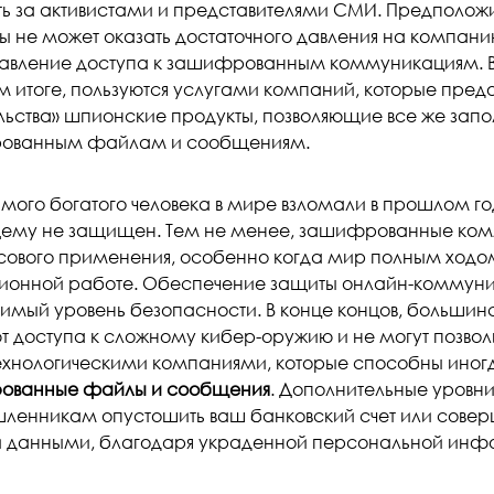
ь за активистами и представителями СМИ. Предположим
ы не может оказать достаточного давления на компанию
авление доступа к зашифрованным коммуникациям. В 
м итоге, пользуются услугами компаний, которые предо
льства» шпионские продукты, позволяющие все же запол
ованным файлам и сообщениям.
ого богатого человека в мире взломали в прошлом году
ему не защищен. Тем не менее, зашифрованные ко
сового применения, особенно когда мир полным ходом
ионной работе. Обеспечение защиты онлайн-коммуни
имый уровень безопасности. В конце концов, большинст
т доступа к сложному кибер-оружию и не могут позволи
ехнологическими компаниями, которые способны ино
ованные файлы и сообщения
. Дополнительные уров
ленникам опустошить ваш банковский счет или совер
 данными, благодаря украденной персональной инф