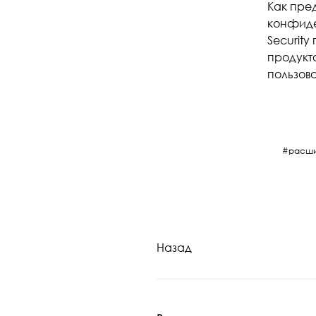
Как пре
конфиде
Securit
продукт
пользов
расши
Назад