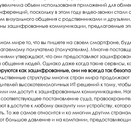
увеличила объем использования приложений для обм
нференций, поскольку в этом году видео-звонки стал
м визуального общения с родственниками и друзьями
ны зашифрованные коммуникации, предлагаемые эт
ьном мире то, что вы пишете на своем смартфоне, буде
агаемому получателю (получателям). Многие поставщ
иями утверждают, что они предоставляют зашифрова
 общения людей. Однако даже когда такие сервисы, к
руются как зашифрованные, они не всегда так безопа
льственные структуры многих стран мира продолжают 
ителей высокотехнологичных ИТ-решений к тому, чтобы 
или им доступ к зашифрованным коммуникациям. Нап
 соответствующее постановление суда, правоохранит
ают в доступе к любому аккаунту или устройству, кото
ть. То же самое относится и ко многим другим странам
ют большое давление и на компании, предоставляющие 