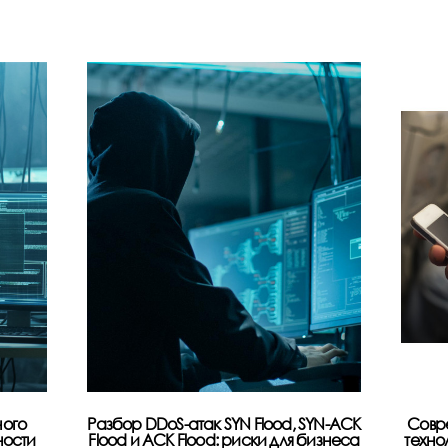
ого
Разбор DDoS-атак SYN Flood, SYN-ACK
Совр
ности
Flood и ACK Flood: риски для бизнеса
техно