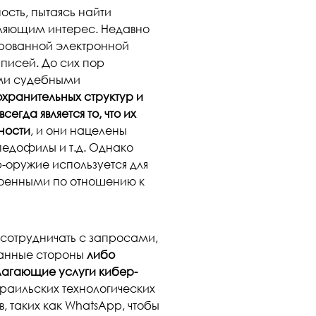
сть, пытаясь найти
вляющим интерес. Недавно
рованной электронной
аписей. До сих пор
ыми судебными
хранительных структур и
гда является то, что их
ности
, и они нацелены
 педофилы и т.д. Однако
р-оружие используется для
роенными по отношению к
 сотрудничать с запросами,
ванные стороны
либо
лагающие услуги кибер-
зраильских технологических
 таких как WhatsApp, чтобы