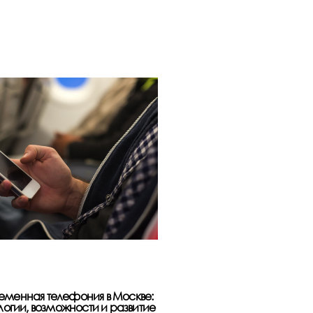
еменная телефония в Москве:
Учет рабочего времени 
логии, возможности и развитие
современные подходы 