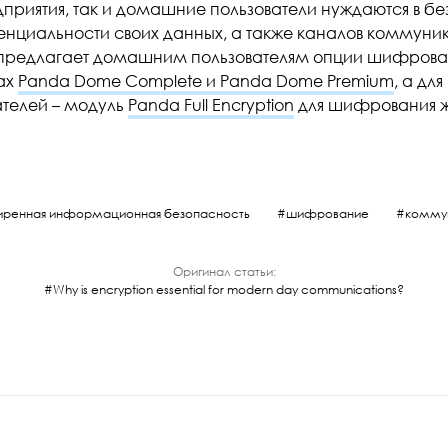
дприятия, так и домашние пользователи нуждаются в бе
нциальности своих данных, а также каналов коммуни
y предлагает домашним пользователям опции шифров
ах
Panda Dome Complete и Panda Dome Premium
, а дл
ателей – модуль
Panda Full Encryption
для шифрования ж
ренная информационная безопасность
шифрование
комму
Оригинал статьи:
Why is encryption essential for modern day communications?