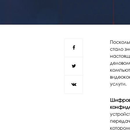
Поскольк
стало з
настоящ
деловом
компьют
видеоко
услуги.
Шифрова
конфиде
устройст
передач
котором