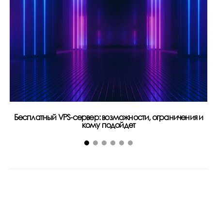
Бесплатный VPS-сервер: возможности, ограничения и
За
кому подойдет