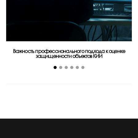
Важность профессионального подхода к оценке
Ра
защищенности объектов КИИ