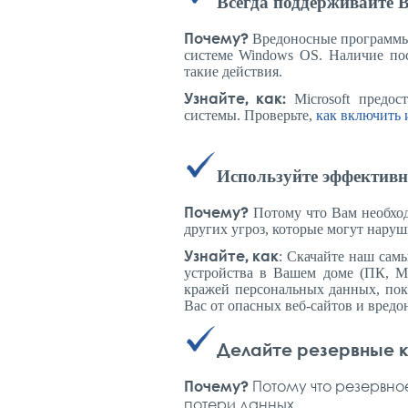
Всегда поддерживайте 
Почему?
Вредоносные программы 
системе Windows OS. Наличие пос
такие действия.
Узнайте, как:
Microsoft предос
системы. Проверьте,
как включить 
Используйте эффективн
Почему?
Потому что Вам необход
других угроз, которые могут нару
Узнайте, как
: Скачайте наш са
устройства в Вашем доме (ПК, Ma
кражей персональных данных, пок
Вас от опасных веб-сайтов и вред
Делайте резервные 
Почему?
Потому что резервно
потери данных.