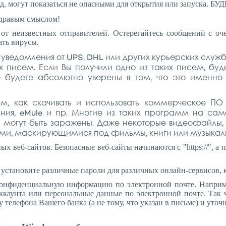
ляд, могут показаться не опасными для открытия или запуска
здравым смыслом!
от неизвестных отправителей. Остерегайтесь сообщений с о
ать вирусы.
уведомления от UPS, DHL или других курьерских служ
 писем. Если Вы получили одно из таких писем, буд
е будете абсолютно уверены в том, что это именно
м, как скачивать и использовать коммерческое ПО 
ивания, eMule и пр. Многие из таких программ на с
могут быть заражены. Даже некоторые видеофайлы, 
сами, маскирующимися под фильмы, книги или музыка
 веб-сайтов. Безопасные веб-сайты начинаются с "https://", а п
установите различные пароли для различных онлайн-сервисов, 
нфиденциальную информацию по электронной почте. Наприме
ккаунта или персональные данные по электронной почте. Так ч
телефона Вашего банка (а не тому, что указан в письме) и уточн