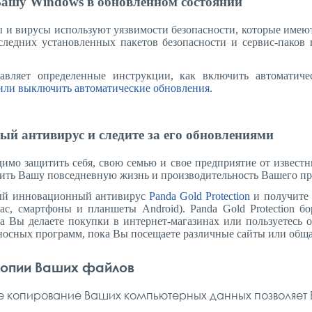
Вашу Windows в обновленном состоянии
и вирусы используют уязвимости безопасности, которые имею
ледних установленных пакетов безопасности и сервис-паков 
тавляет определенные инструкции, как включить автоматич
или выключить автоматические обновления
.
ый антивирус и следите за его обновлениями
имо защитить себя, свою семью и свое предприятие от известн
шить Вашу повседневную жизнь и производительность Вашего пр
мый инновационный антивирус
Panda Gold Protection
и получите 
c, смартфоны и планшеты Android). Panda Gold Protection б
а Вы делаете покупки в интернет-магазинах или пользуетесь 
оносных программ, пока Вы посещаете различные сайты или обща
копии Ваших файлов
е копирование Ваших компьютерных данных позволяет В