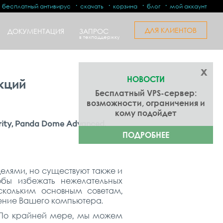
бесплатный антивирус
скачать
корзина
блог
мой аккаунт
ДЛЯ КЛИЕНТОВ
ДОКУМЕНТАЦИЯ
ЗАПРОС
в техподдержку
x
НОВОСТИ
кций
Бесплатный VPS-сервер:
возможности, ограничения и
кому подойдет
urity, Panda Dome Advanced,
ПОДРОБНЕЕ
лями, но существуют также и
обы избежать нежелательных
кольким основным советам,
жение Вашего компьютера.
 По крайней мере, мы можем