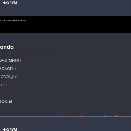
ФОРУМ
ользования куков
Panda
компании
нологии
новации
ывы
г
такты
ФОРУМ