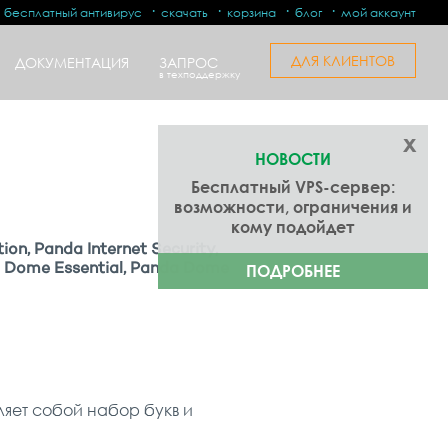
бесплатный антивирус
скачать
корзина
блог
мой аккаунт
ДЛЯ КЛИЕНТОВ
ДОКУМЕНТАЦИЯ
ЗАПРОС
в техподдержку
x
НОВОСТИ
Бесплатный VPS-сервер:
возможности, ограничения и
кому подойдет
ion, Panda Internet Security,
 Dome Essential, Panda Dome
ПОДРОБНЕЕ
ляет собой набор букв и