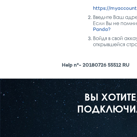
https://myaccount
Введите Ваш адре
Если Вы не помни
Panda?
Войдя в свой акка
открывшейся стр
Help nº- 20180726 55512 RU
ВЫ ХОТИТ
ПОДКЛЮЧИЛ