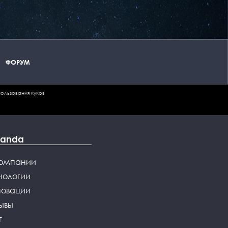
ФОРУМ
ользования куков
Panda
компании
нологии
новации
ывы
г