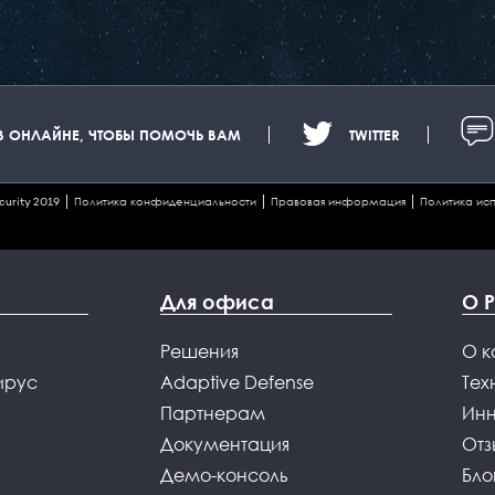
В ОНЛАЙНЕ, ЧТОБЫ ПОМОЧЬ ВАМ
TWITTER
curity 2019
Политика конфиденциальности
Правовая информация
Политика исп
Для офиса
О 
Решения
О 
ирус
Adaptive Defense
Тех
Партнерам
Ин
Документация
Отз
Демо-консоль
Бло