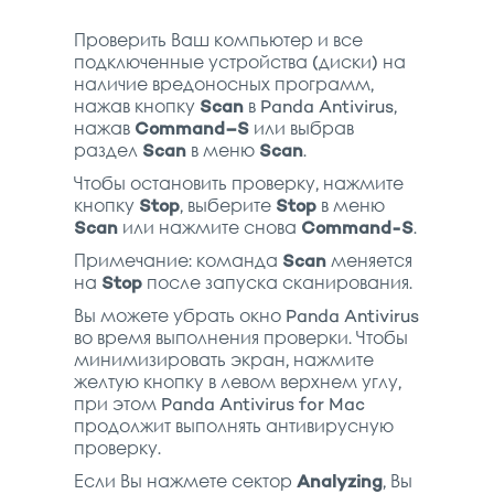
Проверить Ваш компьютер и все
подключенные устройства (диски) на
наличие вредоносных программ,
нажав кнопку
Scan
в Panda Antivirus,
нажав
Command–S
или выбрав
раздел
Scan
в меню
Scan
.
Чтобы остановить проверку, нажмите
кнопку
Stop
, выберите
Stop
в меню
Scan
или нажмите снова
Command-S
.
Примечание: команда
Scan
меняется
на
Stop
после запуска сканирования.
Вы можете убрать окно Panda Antivirus
во время выполнения проверки. Чтобы
минимизировать экран, нажмите
желтую кнопку в левом верхнем углу,
при этом Panda Antivirus for Mac
продолжит выполнять антивирусную
проверку.
Если Вы нажмете сектор
Analyzing
, Вы