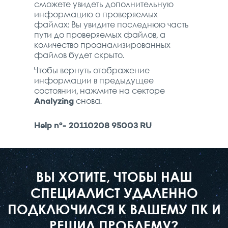
сможете увидеть дополнительную
информацию о проверяемых
файлах: Вы увидите последнюю часть
пути до проверяемых файлов, а
количество проанализированных
файлов будет скрыто.
Чтобы вернуть отображение
информации в предыдущее
состоянии, нажмите на секторе
Analyzing
снова.
Help nº- 20110208 95003 RU
ВЫ ХОТИТЕ, ЧТОБЫ НАШ
СПЕЦИАЛИСТ УДАЛЕННО
ПОДКЛЮЧИЛСЯ К ВАШЕМУ ПК И
РЕШИЛ ПРОБЛЕМУ?