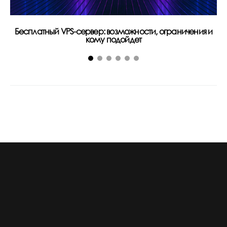
Бесплатный VPS-сервер: возможности, ограничения и
За
кому подойдет