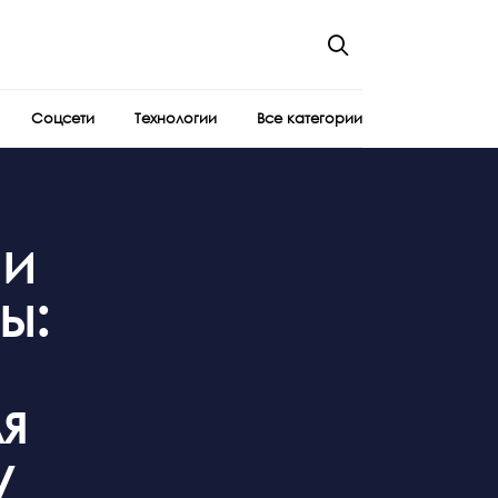
Соцсети
Технологии
Все категории
 и
ы:
я
у