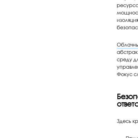
ресурса
мощност
изоляция
безопас
Облачны
абстрак
среду д
управле
Фокус с
Безоп
ответ
Здесь кр