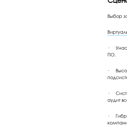
Сцена
Выбор за
Виртуа
· Унасл
ПО.
· Высок
подсист
· Систе
аудит в
· Гибри
компани