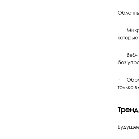
Облачны
· Микро
которые
· Веб-п
без упр
· Обрабо
только в
Тренд
Будущее