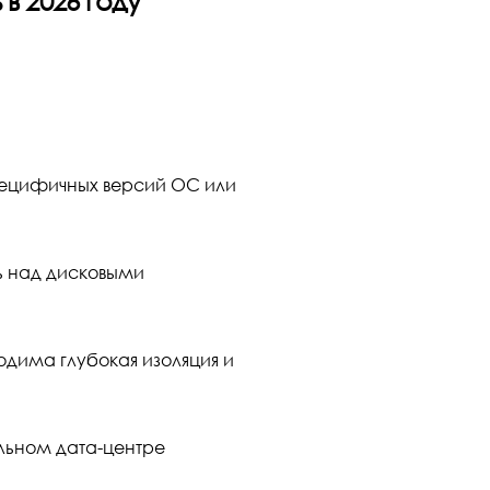
в 2026 году
ецифичных версий ОС или
ь над дисковыми
дима глубокая изоляция и
льном дата-центре