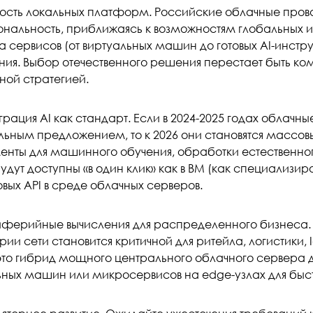
ость локальных платформ. Российские облачные пров
нальность, приближаясь к возможностям глобальных иг
а сервисов (от виртуальных машин до готовых AI-инстру
ния. Выбор отечественного решения перестает быть к
ной стратегией.
рация AI как стандарт. Если в 2024-2025 годах облачны
ьным предложением, то к 2026 они становятся массов
енты для машинного обучения, обработки естественног
удут доступны «в один клик» как в ВМ (как специализиро
овых API в среде облачных серверов.
ферийные вычисления для распределенного бизнеса.
и сети становится критичной для ритейла, логистики, 
это гибрид мощного центрального облачного сервера д
ьных машин или микросервисов на edge-узлах для быс