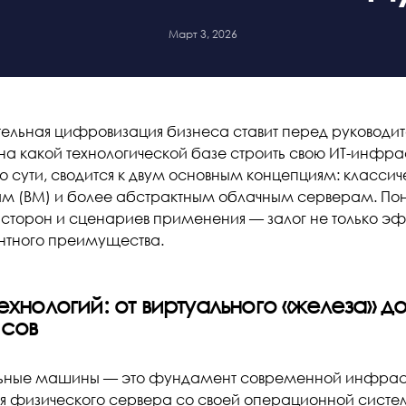
Март 3, 2026
ельная цифровизация бизнеса ставит перед руководит
на какой технологической базе строить свою ИТ-инфрас
по сути, сводится к двум основным концепциям: класси
 (ВМ) и более абстрактным облачным серверам. Пон
 сторон и сценариев применения — залог не только эф
нтного преимущества.
технологий: от виртуального «железа» д
сов
ьные машины — это фундамент современной инфрастру
я физического сервера со своей операционной систе