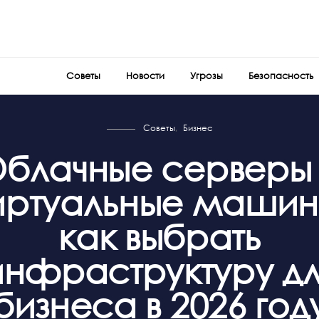
Советы
Новости
Угрозы
Безопасность
Советы
Бизнес
блачные серверы
иртуальные машин
как выбрать
инфраструктуру дл
бизнеса в 2026 год