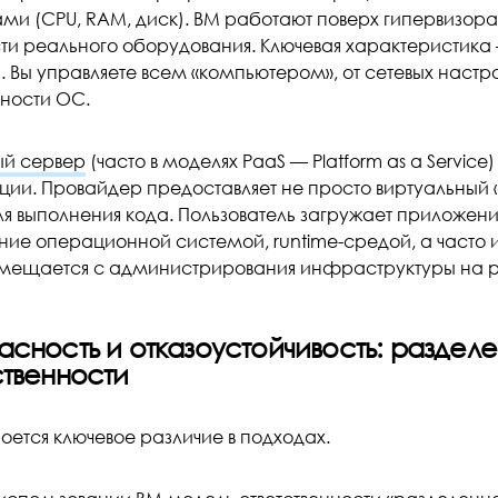
ми (CPU, RAM, диск). ВМ работают поверх гипервизора
и реального оборудования. Ключевая характеристика 
. Вы управляете всем «компьютером», от сетевых наст
ности ОС.
й сервер
(часто в моделях PaaS — Platform as a Servic
ции. Провайдер предоставляет не просто виртуальный «
ля выполнения кода. Пользователь загружает приложени
ние операционной системой, runtime-средой, а част
мещается с администрирования инфраструктуры на ра
асность и отказоустойчивость: раздел
ственности
оется ключевое различие в подходах.