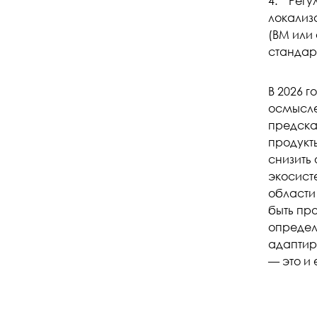
4. Регу
локализ
(ВМ или
стандар
В 2026 г
осмысле
предска
продукт
снизить
экосист
области
быть про
определ
адаптир
— это и