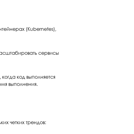
тейнерах (Kubernetes),
масштабировать сервисы
 когда код выполняется
ремя выполнения.
их четких трендов: