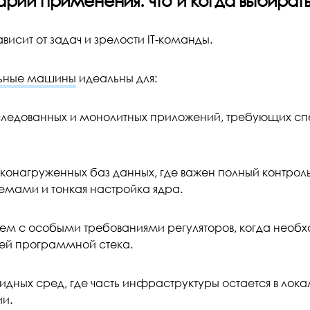
рии применения: что и когда выбирать 
висит от задач и зрелости IT-команды.
льные машины
идеальны для:
едованных и монолитных приложений, требующих сп
онагруженных баз данных, где важен полный контрол
емами и тонкая настройка ядра.
м с особыми требованиями регуляторов, когда необхо
сей программной стека.
дных сред, где часть инфраструктуры остается в лока
и.