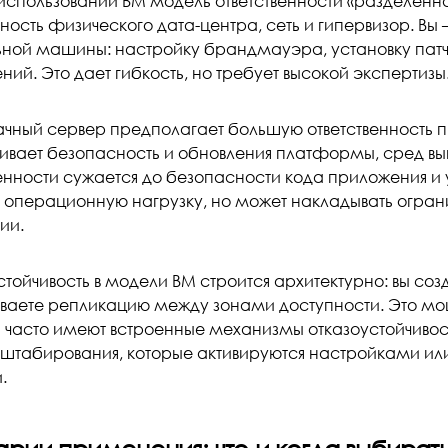
спользовании ВМ модель ответственности «разделенная
ость физического дата-центра, сеть и гипервизор. Вы —
ьной машины: настройку брандмауэра, установку патч
ий. Это дает гибкость, но требует высокой экспертизы
ный сервер предполагает большую ответственность 
ивает безопасность и обновления платформы, сред вы
венности сужается до безопасности кода приложения и
 операционную нагрузку, но может накладывать огран
ии.
тойчивость в модели ВМ строится архитектурно: вы соз
ваете репликацию между зонами доступности. Это мо
 часто имеют встроенные механизмы отказоустойчивос
штабирования, которые активируются настройками или
.