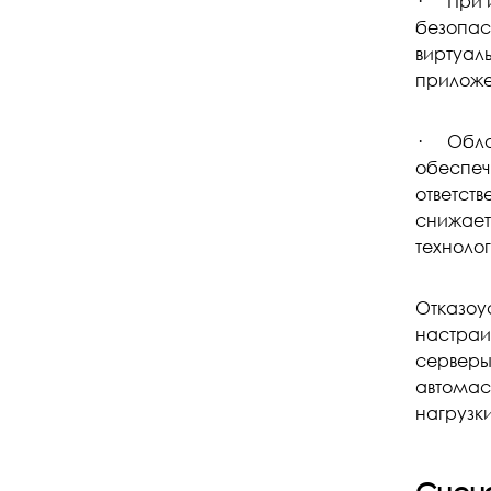
· При и
безопасн
виртуал
приложен
· Облач
обеспеч
ответст
снижает
технолог
Отказоус
настраи
серверы
автомас
нагрузки