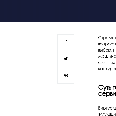
Стремит
вопрос: 
выбор, 
машинам
сильных
конкуре
Суть 
серви
Виртуал
эмуляци