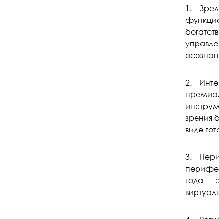
1. Зрел
функцио
богатств
управле
осознан
2. Интег
премиал
инструм
зрения б
виде гот
3. Пери
перифери
года — 
виртуал