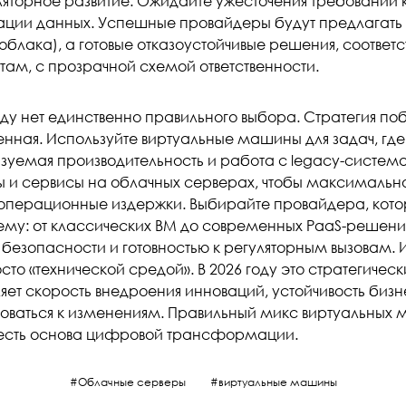
ляторное развитие. Ожидайте ужесточения требований 
ации данных. Успешные провайдеры будут предлагать
 облака), а готовые отказоустойчивые решения, соотве
там, с прозрачной схемой ответственности.
оду нет единственно правильного выбора. Стратегия по
нная. Используйте виртуальные машины для задач, где
зуемая производительность и работа с legacy-система
ы и сервисы на облачных серверах, чтобы максимально
 операционные издержки. Выбирайте провайдера, кот
ему: от классических ВМ до современных PaaS-решени
 безопасности и готовностью к регуляторным вызовам.
сто «технической средой». В 2026 году это стратегическ
яет скорость внедроения инноваций, устойчивость бизн
оваться к изменениям. Правильный микс виртуальных 
 есть основа цифровой трансформации.
Облачные серверы
виртуальные машины