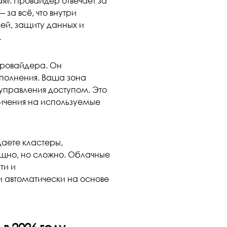
». Провайдер отвечает за
 за всё, что внутри
ей, защиту данных и
.
провайдера. Он
полнения. Ваша зона
 управления доступом. Это
ичения на используемые
даете кластеры,
щно, но сложно. Облачные
ти и
 автоматически на основе