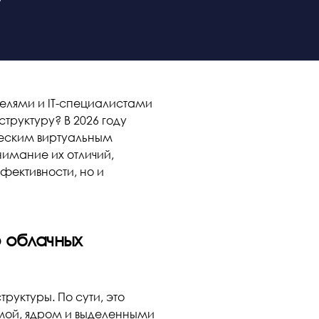
елями и IT-специалистами
труктуру? В 2026 году
ческим виртуальным
имание их отличий,
фективности, но и
о облачных
ктуры. По сути, это
мой, ядром и выделенными