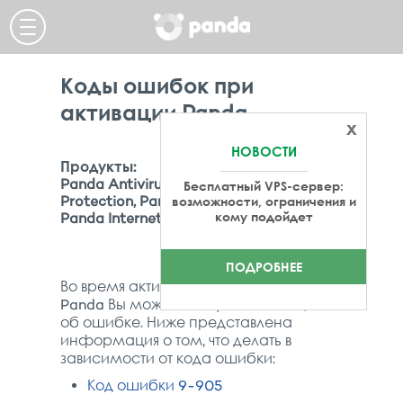
Коды ошибок при
активации Panda
x
НОВОСТИ
Продукты:
Panda Antivirus Pro, Panda Global
Бесплатный VPS-сервер:
Protection, Panda Gold Protection,
возможности, ограничения и
кому подойдет
Panda Internet Security,
ПОДРОБНЕЕ
Во время активации Вашего продукта
Panda Вы можете получить сообщение
об ошибке. Ниже представлена
информация о том, что делать в
зависимости от кода ошибки:
Код ошибки 9-905