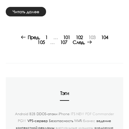
Читать далее
Posts
Пред.
1
…
101
102
103
104
navigation
105
…
107
След.
Тэги
Android
B2B
DDOS-атаки
iPhone
IT'S NEW
PDF Commander
PGW
VPS-сервер
Безопасность Wi-Fi
бизнес
ведение
контекстной рекламы
виртуальные машины
внедрение