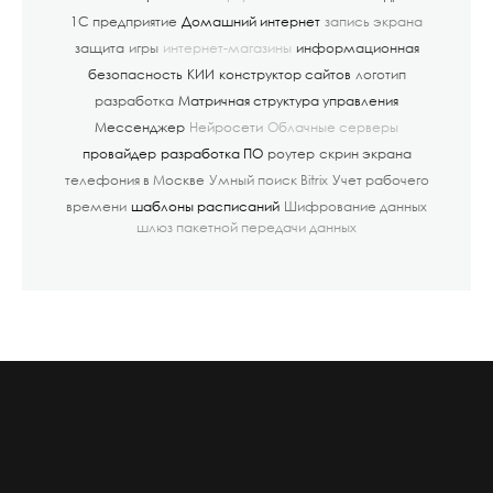
1С предприятие
Домашний интернет
запись экрана
защита
игры
интернет-магазины
информационная
безопасность
КИИ
конструктор сайтов
логотип
разработка
Матричная структура управления
Мессенджер
Нейросети
Облачные серверы
провайдер
разработка ПО
роутер
скрин экрана
телефония в Москве
Умный поиск Bitrix
Учет рабочего
времени
шаблоны расписаний
Шифрование данных
шлюз пакетной передачи данных