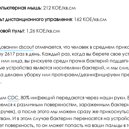
мпьютерная мышь
: 212 КОЕ/кв.см
ьт дистанционного управления
: 162 КОЕ/кв.см
овой пульт
: 1,26 КОЕ/кв.см
овании dscout
отмечается, что человек в среднем прик
 2617 раз в день. Каждый раз, когда вы берете свое ус
а или лица, вы рискуете среди прочих бактерий подце
е устройства являются носителями бактерий, и мы сл
гда делаем уборку или протираем/дезинфицируем п
.
ным
CDC
, 80% инфекций передаются через наши руки. В
емся к различным поверхностям, зараженным бактери
 ручек), а после этого мы можем сразу же прикоснуть
вам. И в этом случае бактерии переносятся на устройст
ет поверхность, то он может попасть на ваши пальцы в 