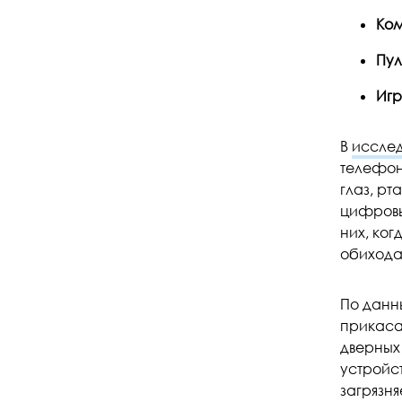
Ко
Пул
Игр
В
исслед
телефону
глаз, рт
цифровы
них, ко
обихода
По дан
прикаса
дверных
устройст
загрязня