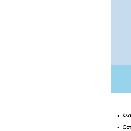
Кла
Сот