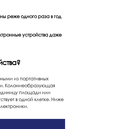
ы реже одного раза в год
ктронные устройства даже
йства?
зными из портативных
ыми. Колониеобразующая
 единицу площади или
твует в одной клетке. Ниже
лектроники.