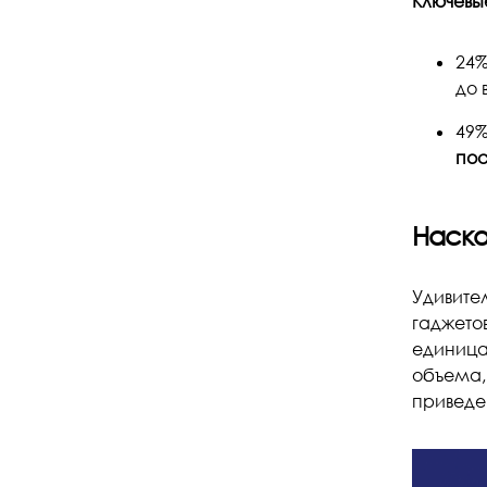
Ключевы
24
до 
49
пос
Наско
Удивите
гаджето
единица
объема, 
приведе