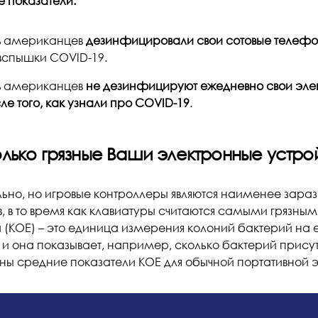
е показатели:
% американцев
дезинфицировали свои сотовые телефон
вспышки COVID-19.
% американцев
не дезинфицируют ежедневно свои эле
ле того, как узнали про COVID-19
.
лько грязные Ваши электронные устро
льно, но игровые контроллеры являются наименее зара
в, в то время как клавиатуры считаются самыми грязн
 (КОЕ) – это единица измерения колоний бактерий на
и она показывает, например, сколько бактерий присутс
ны средние показатели КОЕ для обычной портативной э