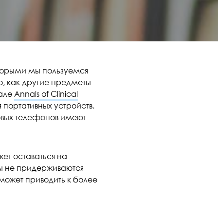
оторыми мы пользуемся
о, как другие предметы
нале
Annals of Clinical
 портативных устройств.
товых телефонов имеют
жет оставаться на
ы не придерживаются
 может приводить к более