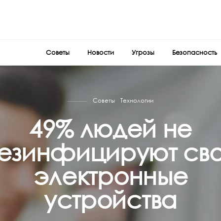
Советы
Новости
Угрозы
Безопасность
Советы
Технологии
49% людей не
езинфицируют св
электронные
устройства