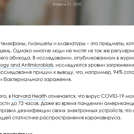
Апрель 21, 2020
 телефоны, планшеты и клавиатуры – это предметы, к
ень. Однако многие люди не чистят их так же регулярн
го обихода. В исследовании, опубликованном в жур
logy and Antimicrobials
, исследуются уровни загрязнения
исследования пришли к выводу, что, например, 94% со
и бактериального заражения.
го, в
Harvard Health
отмечается, что вирус COVID-19 мо
ости до 72 часов. Даже во время пандемии американц
правил дезинфекции своих электронных устройств, что
щей статистике распространения коронавируса.