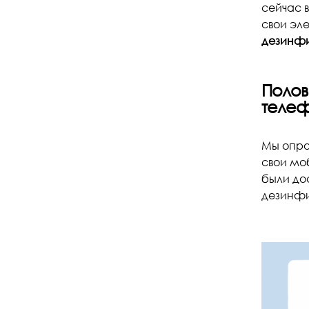
сейчас 
свои эл
дезинфи
Полов
теле
Мы опро
свои мо
были до
дезинфи