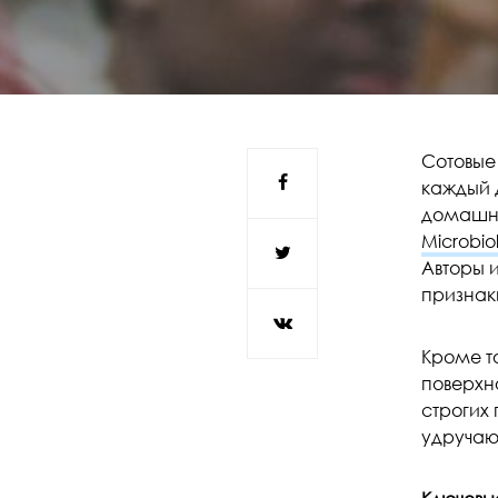
Сотовые
каждый д
домашне
Microbio
Авторы 
признак
Кроме то
поверхн
строгих 
удручаю