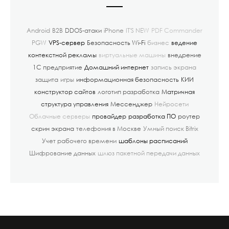
Android
B2B
DDOS-атаки
iPhone
IT'S NEW
PDF Commander
PGW
VPS-сервер
Безопасность Wi-Fi
бизнес
ведение
контекстной рекламы
виртуальные машины
внедрение
1С предприятие
Домашний интернет
запись экрана
защита
игры
информационная безопасность
КИИ
конструктор сайтов
логотип разработка
Матричная
структура управления
Мессенджер
Нейросети
Облачные серверы
провайдер
разработка ПО
роутер
скрин экрана
телефония в Москве
Умный поиск Bitrix
Учет рабочего времени
шаблоны расписаний
Шифрование данных
шлюз пакетной передачи данных