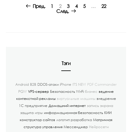
Posts
Пред.
1
2
3
4
5
…
22
navigation
След.
Тэги
Android
B2B
DDOS-атаки
iPhone
IT'S NEW
PDF Commander
PGW
VPS-сервер
Безопасность Wi-Fi
бизнес
ведение
контекстной рекламы
виртуальные машины
внедрение
1С предприятие
Домашний интернет
запись экрана
защита
игры
информационная безопасность
КИИ
конструктор сайтов
логотип разработка
Матричная
структура управления
Мессенджер
Нейросети