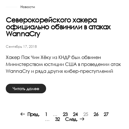
Новости
Северокорейского хакера
официально обвинили в атаках
WannaCry
Сентябрь 17, 2018
Хакер Пак Чин Хёку из КНДР был обвинен
Министерством юстиции США в проведении атак
WannaCry и ряда других кибер-преступлений
Читать далее
Posts
Пред.
1
…
23
24
25
26
27
navigation
…
32
След.