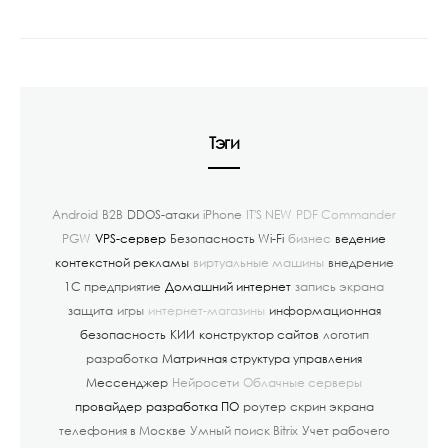
Тэги
Android
B2B
DDOS-атаки
iPhone
IT'S NEW
PDF Commander
PGW
VPS-сервер
Безопасность Wi-Fi
бизнес
ведение
контекстной рекламы
виртуальные машины
внедрение
1С предприятие
Домашний интернет
запись экрана
защита
игры
интернет-магазины
информационная
безопасность
КИИ
конструктор сайтов
логотип
разработка
Матричная структура управления
Мессенджер
Нейросети
Облачные серверы
провайдер
разработка ПО
роутер
скрин экрана
телефония в Москве
Умный поиск Bitrix
Учет рабочего